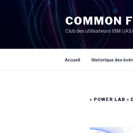
Aller
au
COMMON 
contenu
principal
Club des utilisateurs IBM i (
Accueil
Historique des év
« POWER LAB » 