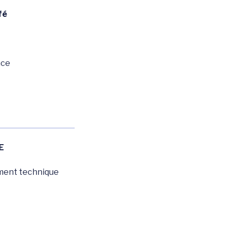
fé
nce
E
ment technique