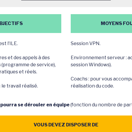
BJECTIFS
MOYENS FO
t l’ILE.
Session VPN.
es et des appels à des
Environnement serveur : acc
 (programme de service),
session Windows).
ratiques et réels.
Coachs : pour vous accomp
e travail réalisé.
réalisation du code.
r pourra se dérouler en équipe
(fonction du nombre de part
VOUS DEVEZ DISPOSER DE