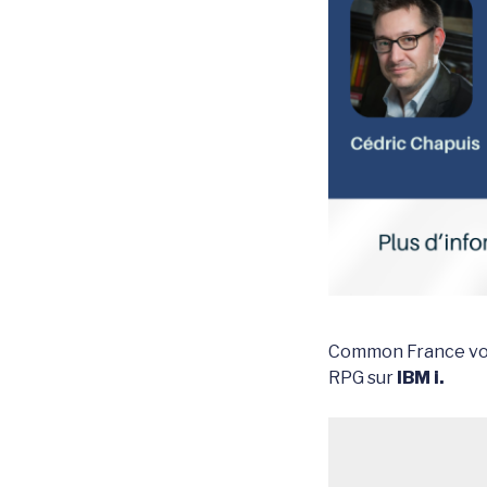
Common France vou
RPG sur
IBM i.