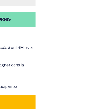
URNIS
ès à un IBM i (via
agner dans la
icipants)