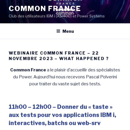
Aller
COMMON FRANCE
au
Club des utilisateurs IBM i (AS/400) et Power Systems
contenu
principal
Menu
WEBINAIRE COMMON FRANCE – 22
NOVEMBRE 2023 – WHAT HAPPENED ?
Common France
a le plaisir d’accueillir des spécialistes
du Power. Aujourd’hui nous recevons Pascal Polverini
pour traiter du vaste sujet des tests.
11h00 – 12h00 – Donner du « taste »
aux tests pour vos applications IBM i,
interactives, batchs ou web-srv