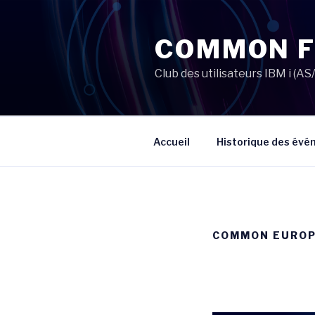
Aller
au
COMMON 
contenu
principal
Club des utilisateurs IBM i (
Accueil
Historique des év
COMMON EUROP