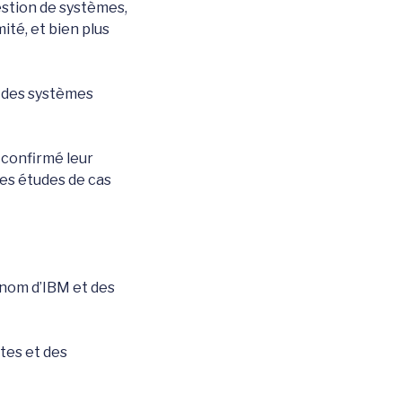
estion de systèmes,
ité, et bien plus
e des systèmes
 confirmé leur
des études de cas
enom d’IBM et des
tes et des