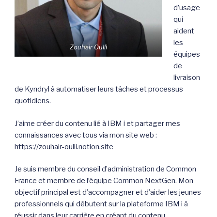
d’usage
qui
aident
les
Zouhair Oulli
équipes
de
livraison
de Kyndryl à automatiser leurs tâches et processus
quotidiens.
J’aime créer du contenu lié à IBM i et partager mes
connaissances avec tous via mon site web :
https://zouhair-oulli.notion.site
Je suis membre du conseil d’administration de Common
France et membre de l’équipe Common NextGen. Mon
objectif principal est d’accompagner et d’aider les jeunes
professionnels qui débutent sur la plateforme IBM i à
réussir dans leur carrière en créant du contenu