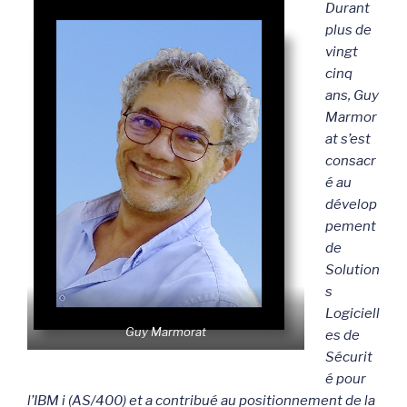
Durant
plus de
vingt
cinq
ans, Guy
Marmor
at s’est
consacr
é au
dévelop
pement
de
Solution
s
Logiciell
Guy Marmorat
es de
Sécurit
é pour
l’IBM i (AS/400) et a contribué au positionnement de la