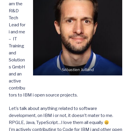
am the
R&D
Tech
Lead for
i and me
– IT
Training
and
Solution
s GmbH
Sébastien Julliand
and an
active
contribu
tors to IBM i open source projects.
Let’s talk about anything related to software
development, on IBM i or not, it doesn’t mater to me.
RPGLE, Java, TypeScript…I love them all equally
I’m actively contributing to Code for IBM i and other open