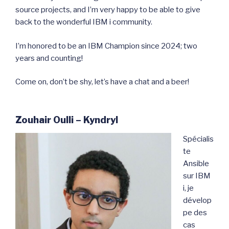
source projects, and I’m very happy to be able to give
back to the wonderful IBM i community.
I’m honored to be an IBM Champion since 2024; two
years and counting!
Come on, don’t be shy, let’s have a chat and a beer!
Zouhair Oulli – Kyndryl
Spécialis
te
Ansible
sur IBM
i, je
dévelop
pe des
cas