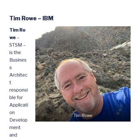
Tim Rowe – IBM
Tim Ro
we
–
STSM –
is the
Busines
s
Architec
t
responsi
ble for
Applicati
on
Tim Rowe
Develop
ment
and